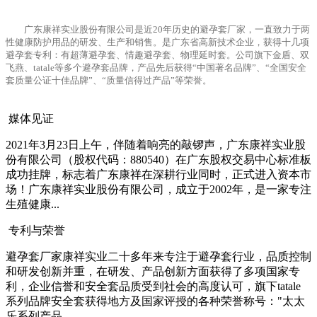
广东康祥实业股份有限公司是近20年历史的避孕套厂家，一直致力于两
性健康防护用品的研发、生产和销售。是广东省高新技术企业，获得十几项
避孕套专利：有超薄避孕套、情趣避孕套、物理延时套。公司旗下金盾、双
飞燕、tatale等多个避孕套品牌，产品先后获得“中国著名品牌”、“全国安全
套质量公证十佳品牌”、“质量信得过产品”等荣誉。
媒体见证
2021年3月23日上午，伴随着响亮的敲锣声，广东康祥实业股
份有限公司（股权代码：880540）在广东股权交易中心标准板
成功挂牌，标志着广东康祥在深耕行业同时，正式进入资本市
场！广东康祥实业股份有限公司，成立于2002年，是一家专注
生殖健康...
专利与荣誉
避孕套厂家康祥实业二十多年来专注于避孕套行业，品质控制
和研发创新并重，在研发、产品创新方面获得了多项国家专
利，企业信誉和安全套品质受到社会的高度认可，旗下tatale
系列品牌安全套获得地方及国家评授的各种荣誉称号："太太
乐系列产品...